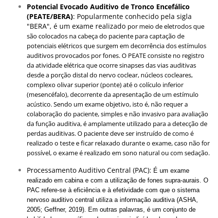
Potencial Evocado Auditivo de Tronco Encefálico
(PEATE/BERA)
: Popularmente conhecido pela sigla
"BERA", é um exame realizado
por meio de eletrodos que
são colocados na cabeça do paciente para captação de
potenciais elétricos que surgem em decorrência dos estímulos
auditivos provocados por fones
.
O PEATE consiste no registro
da atividade elétrica que ocorre sinapses das vias auditivas
desde a porção distal do nervo coclear, núcleos cocleares,
complexo olivar superior (ponte) até o colículo inferior
(mesencéfalo), decorrente da apresentação de um estímulo
acústico. Sendo um exame objetivo, isto é, não requer a
colaboração do paciente, simples e não invasivo para avaliação
da função auditiva, é amplamente utilizado para a detecção de
perdas auditivas.
O paciente deve ser instruído de como é
realizado o teste e ficar relaxado durante o exame, caso não for
possível, o exame é realizado em sono natural ou com sedação.
Processamento Auditivo Central (PAC):
É um exame
realizado em cabina e com a utilização de fones supra-aurais. O
PAC refere-se à eficiência e à efetividade com que o sistema
nervoso auditivo central utiliza a informação auditiva (ASHA,
2005; Geffner, 2019). Em outras palavras, é um conjunto de