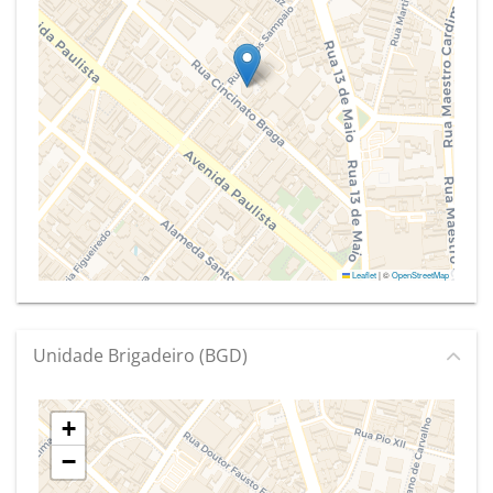
Leaflet
|
©
OpenStreetMap
Unidade Brigadeiro (BGD)
+
−