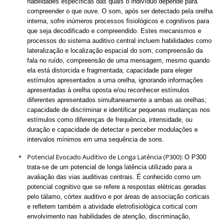
habilidades específicas das quais o indivíduo depende para
compreender o que ouve.
O som, após ser detectado pela orelha
interna, sofre inúmeros processos fisiológicos e cognitivos para
que seja decodificado e compreendido. Estes mecanismos e
processos do sistema auditivo central incluem habilidades como
lateralização e localização espacial do som, compreensão da
fala no ruído, compreensão de uma mensagem, mesmo quando
ela está distorcida e fragmentada; capacidade para eleger
estímulos apresentados a uma orelha, ignorando informações
apresentadas à orelha oposta e/ou reconhecer estímulos
diferentes apresentados simultaneamente a ambas as orelhas;
capacidade de discriminar e identificar pequenas mudanças nos
estímulos como diferenças de frequência, intensidade, ou
duração e capacidade de detectar e perceber modulações e
intervalos mínimos em uma sequência de sons.
Potencial Evocado Auditivo de Longa Latência (P300):
O P300
trata-se de um potencial de longa latência utilizado para a
avaliação das vias auditivas centrais. É conhecido como um
potencial cognitivo que se refere a respostas elétricas geradas
pelo tálamo, córtex auditivo e por áreas de associação corticais
e refletem também a atividade eletrofisiológica cortical com
envolvimento nas habilidades de atenção, discriminação,