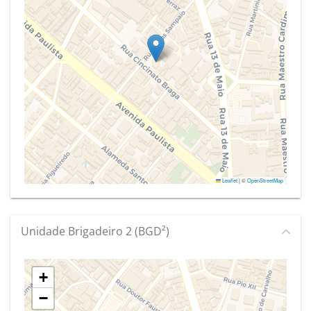
Leaflet
|
©
OpenStreetMap
Unidade Brigadeiro 2 (BGD²)
+
−