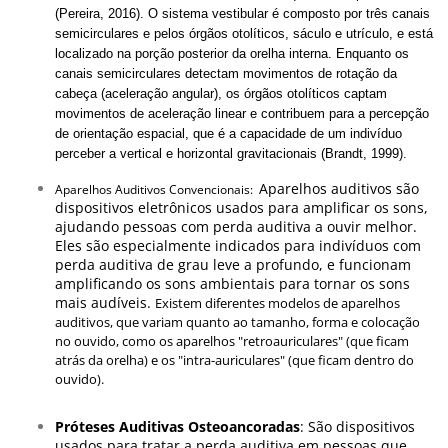
(Pereira, 2016). O sistema vestibular é composto por três canais
semicirculares e pelos órgãos otolíticos, sáculo e utrículo, e está
localizado na porção posterior da orelha interna. Enquanto os
canais semicirculares detectam movimentos de rotação da
cabeça (aceleração angular), os órgãos otolíticos captam
movimentos de aceleração linear e contribuem para a percepção
de orientação espacial, que é a capacidade de um indivíduo
perceber a vertical e horizontal gravitacionais (Brandt, 1999).
Aparelhos auditivos são
Aparelhos Auditivos Convencionais:
dispositivos eletrônicos usados para amplificar os sons,
ajudando pessoas com perda auditiva a ouvir melhor.
Eles são especialmente indicados para indivíduos com
perda auditiva de grau leve a profundo, e funcionam
amplificando os sons ambientais para tornar os sons
mais audíveis.
Existem diferentes modelos de aparelhos
auditivos, que variam quanto ao tamanho, forma e colocação
no ouvido, como os aparelhos "retroauriculares" (que ficam
atrás da orelha) e os "intra-auriculares" (que ficam dentro do
ouvido).
Próteses Auditivas Osteoancoradas
:
São dispositivos
usados para tratar a perda auditiva em pessoas que