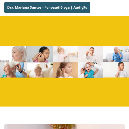
Dra. Mariana Santos - Fonoaudióloga | Audição