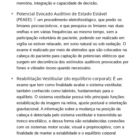
.
memória, integração e capacidade de decisão
Potencial Evocado Auditivo de Estado Estável
(PEAEE):
É
um procedimento eletrofisiológico, que prediz os
limiares psicoacústicos, e que pesquisa os limiares nas duas
orelhas e em várias frequências ao mesmo tempo, sem a
participação voluntária do paciente, podendo ser realizado em
vigília se estiver relaxado, em sono natural ou sob sedação.
O
exame é realizado por meio de eletrodos que são colocados na
cabeça do paciente para captação de potenciais elétricos que
surgem em decorrência dos estímulos auditivos provocados por
fones e vibrador ósseo quando necessário.
Reabilitação Vestibular (do equilíbrio corporal):
É um
exame que tem como finalidade avaliar o sistema vestibular,
também conhecido como labirinto, fundamentais para o
equilíbrio
. O sistema vestibular possui três principais funções:
estabilização da imagem na retina, ajuste postural e orientação
gravitacional. A informação sobre a mudança na posição da
cabeça é detectada pelo sistema vestibular e transmitida ao
tronco encefálico, e dessa forma são estabelecidas conexões
com os sistemas motor ocular, visual e proprioceptivo, com a
finalidade de manter a estabilidade e o equilíbrio corporal