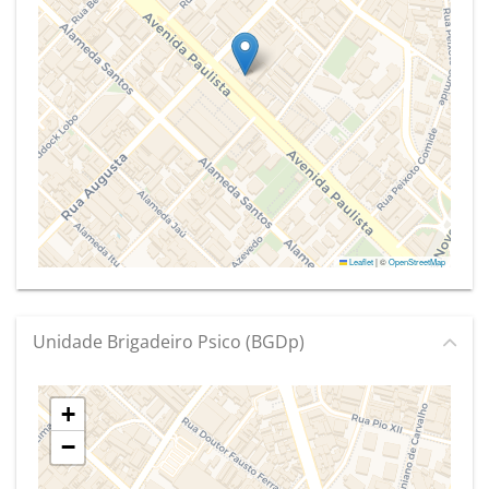
Leaflet
|
©
OpenStreetMap
Unidade Brigadeiro Psico (BGDp)
+
−