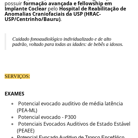
possuir
formação avançada e fellowship em
Implante Coclear
pelo
Hospital de Reabilitação de
Anomalias Craniofaciais da USP (HRAC-
USP/Centrinho/Bauru)
.
Cuidado fonoaudiológico individualizado e de alto
padrão, voltado para todas as idades: de bebês a idosos.
SERVIÇOS:
EXAMES
Potencial evocado auditivo de média latência
(PEA-ML)
Potencial evocado - P300
Potenciais Evocados Auditivos de Estado Estável
(PEAEE)
Potencial Evocado Auditivo de Tronco Encefálico